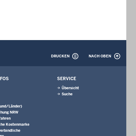
DRUCKEN
NACH OBEN
NFOS
SERVICE
Übersicht
Suche
Bund/Länder)
chung NRW
fahren
che Kostenmarke
erbindliche