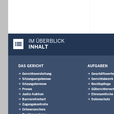
IM ÜBERBLICK
Justiz-Portal im Überblick:
INHALT
DAS GERICHT
AUFGABEN
Gerichtsvorstellung
Geschäftsverte
Sitzungsergebnisse
Gerichtsbezirk
Sitzungstermine
Rechtspflege
Presse
Güterichterver
Justiz-Auktion
Ehrenamtliche
Barrierefreiheit
Datenschutz
Zugangskontrolle
Ortsverzeichnis