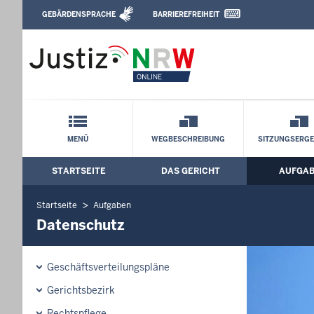
Direkt zum Inhalt
GEBÄRDENSPRACHE
BARRIEREFREIHEIT
Leichte Sprache, Gebärdensprachenvideo u
Arbeitsgericht Wuppertal: Datenschutz
Schnellnavigation mit Volltext-Suche
MENÜ
WEGBESCHREIBUNG
SITZUNGSERGE
STARTSEITE
DAS GERICHT
AUFGA
Hauptmenü: Hauptnavigation
Startseite
Aufgaben
Datenschutz
Geschäftsverteilungspläne
Gerichtsbezirk
Rechtspflege